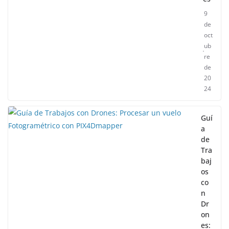
9
de
oct
ub
re
de
20
24
Guí
a
de
Tra
baj
os
co
n
Dr
on
es: