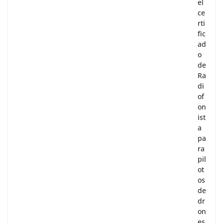
el
ce
rti
fic
ad
o
de
Ra
di
of
on
ist
a
pa
ra
pil
ot
os
de
dr
on
es