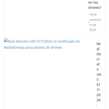
en los
drones?
18 de
noviemb
re de
2024
Re
al
De
cr
et
o
UA
S
51
7/
20
24
: