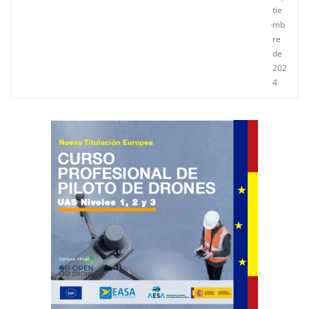
tie
mb
re
de
202
4