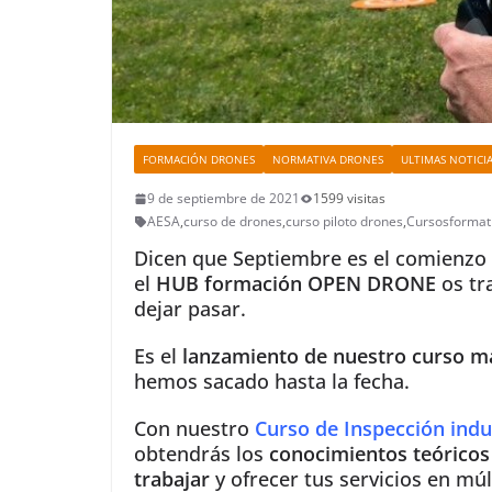
FORMACIÓN DRONES
NORMATIVA DRONES
ULTIMAS NOTICI
9 de septiembre de 2021
1599 visitas
AESA
,
curso de drones
,
curso piloto drones
,
Cursosformat
Dicen que Septiembre es el comienzo 
el
HUB formación OPEN DRONE
os tr
dejar pasar.
Es el
lanzamiento de nuestro curso m
hemos sacado hasta la fecha.
Con nuestro
Curso de Inspección indu
obtendrás los
conocimientos teóricos 
trabajar
y ofrecer tus servicios en múl