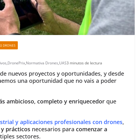
AS DRONES
ivos
,
DronePrix
,
Normativa Drones
,
UAS
3 minutos de lectura
de nuevos proyectos y oportunidades, y desde
aemos una oportunidad que no vais a poder
ás ambicioso, completo y enriquecedor
que
strial y aplicaciones profesionales con drones
,
y prácticos
necesarios para
comenzar a
tiples sectores.