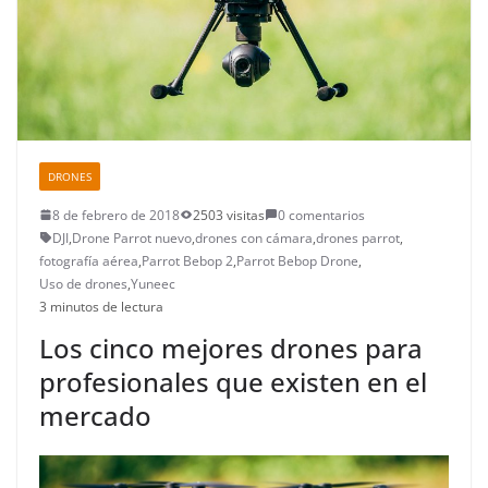
DRONES
8 de febrero de 2018
2503 visitas
0 comentarios
DJI
,
Drone Parrot nuevo
,
drones con cámara
,
drones parrot
,
fotografía aérea
,
Parrot Bebop 2
,
Parrot Bebop Drone
,
Uso de drones
,
Yuneec
3 minutos de lectura
Los cinco mejores drones para
profesionales que existen en el
mercado