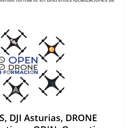
S
,
DJI Asturias
,
DRONE