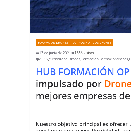
FORMACIÓN DRONES
ULTIMAS NOTICIAS DRONES
17 de junio de 2021
1656 visitas
AESA
,
cursodrone
,
Drones
,
Formación
,
Formacióndrones
,
HUB FORMACIÓN OP
impulsado por
Drone
mejores empresas del
Nuestro objetivo principal es ofrecer
aportando una mayor flexibilidad, pud