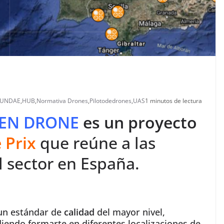
FUNDAE
,
HUB
,
Normativa Drones
,
Pilotodedrones
,
UAS
1 minutos de lectura
EN DRONE
es un proyecto
 Prix
que
reúne a las
 sector en España.
 un estándar de
calidad
del mayor nivel,
iendo formarte en diferentes localizaciones de