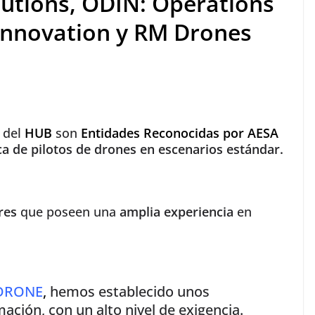
lutions
,
ODIN: Operations
Innovation
y
RM Drones
 del
HUB
son
Entidades Reconocidas por AESA
ca de pilotos de drones en escenarios estándar.
res
que poseen una
amplia experiencia
en
DRONE
,
hemos establecido unos
ación, con un alto nivel de exigencia.