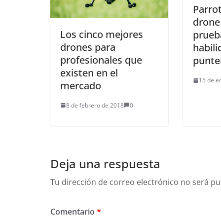
Parro
drone
Los cinco mejores
prueb
drones para
habili
profesionales que
punte
existen en el
15 de e
mercado
8 de febrero de 2018
0
Deja una respuesta
Tu dirección de correo electrónico no será pu
Comentario
*