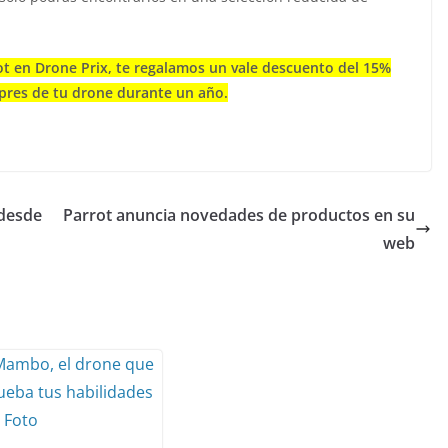
t en Drone Prix, te regalamos un vale descuento del 15%
pres de tu drone durante un año.
 desde
Parrot anuncia novedades de productos en su
web