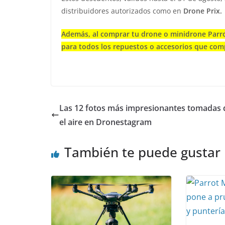
distribuidores autorizados como en
Drone Prix.
Además, al comprar tu drone o minidrone Parro
para todos los repuestos o accesorios que com
Las 12 fotos más impresionantes tomadas
el aire en Dronestagram
También te puede gustar