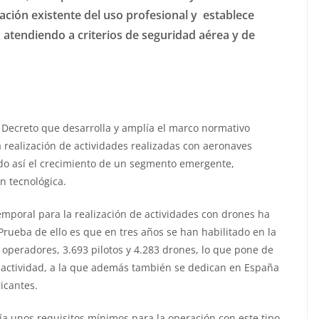
ación existente del uso profesional y establece
lo atendiendo a criterios de seguridad aérea y de
 Decreto que desarrolla y amplía el marco normativo
a realización de actividades realizadas con aeronaves
ndo así el crecimiento de un segmento emergente,
n tecnológica.
mporal para la realización de actividades con drones ha
 Prueba de ello es que en tres años se han habilitado en la
 operadores, 3.693 pilotos y 4.283 drones, lo que pone de
a actividad, a la que además también se dedican en España
icantes.
a unos requisitos mínimos para la operación con este tipo